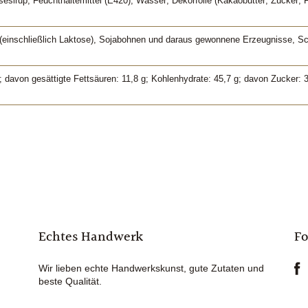
sesirup; Feuchthaltemittel (E420); Wasser; Dekorfolie (Kakaobutter; Zucker;
einschließlich Laktose), Sojabohnen und daraus gewonnene Erzeugnisse, S
; davon gesättigte Fettsäuren: 11,8 g; Kohlenhydrate: 45,7 g; davon Zucker: 39,
Echtes Handwerk
Fo
Wir lieben echte Handwerkskunst, gute Zutaten und
beste Qualität.