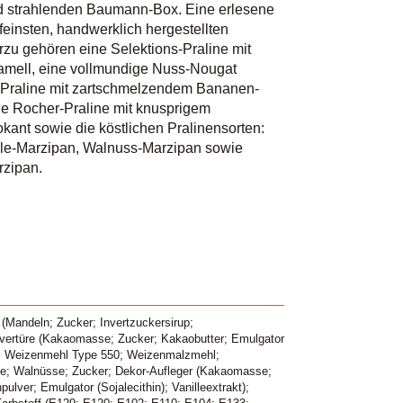
ld strahlenden Baumann-Box. Eine erlesene
feinsten, handwerklich hergestellten
rzu gehören eine Selektions-Praline mit
mell, eine vollmundige Nuss-Nougat
e Praline mit zartschmelzendem Bananen-
e Rocher-Praline mit knusprigem
kant sowie die köstlichen Pralinensorten:
le-Marzipan, Walnuss-Marzipan sowie
rzipan.
 (Mandeln; Zucker; Invertzuckersirup;
Kuvertüre (Kakaomasse; Zucker; Kakaobutter; Emulgator
tt; Weizenmehl Type 550; Weizenmalzmehl;
ahne; Walnüsse; Zucker; Dekor-Aufleger (Kakaomasse;
ulver; Emulgator (Sojalecithin); Vanilleextrakt);