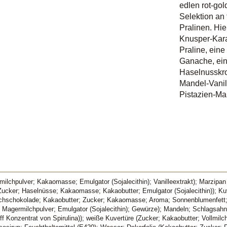
edlen rot-go
Selektion an 
Pralinen. Hie
Knusper-Kara
Praline, ein
Ganache, ein
Haselnusskro
Mandel-Vanil
Pistazien-Ma
milchpulver; Kakaomasse; Emulgator (Sojalecithin); Vanilleextrakt); Marzipan
l (Zucker; Haselnüsse; Kakaomasse; Kakaobutter; Emulgator (Sojalecithin)); 
ollmilchschokolade; Kakaobutter; Zucker; Kakaomasse; Aroma; Sonnenblumenfe
ma; Magermilchpulver; Emulgator (Sojalecithin); Gewürze); Mandeln; Schlags
f Konzentrat von Spirulina)); weiße Kuvertüre (Zucker; Kakaobutter; Vollmilchp