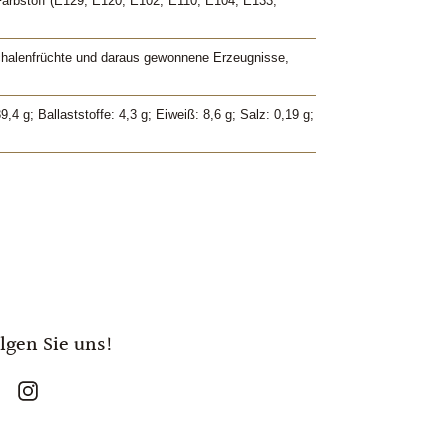
 Farbstoff (E129; E120; E102; E110; E104; E133;
chalenfrüchte und daraus gewonnene Erzeugnisse,
4 g; Ballaststoffe: 4,3 g; Eiweiß: 8,6 g; Salz: 0,19 g;
lgen Sie uns!