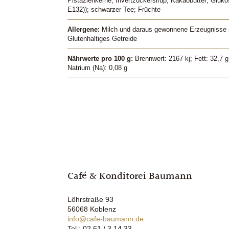
Pistazienkerne; Invertzuckersirup; Kakaobutter; Gluko
E132)); schwarzer Tee; Früchte
Allergene:
Milch und daraus gewonnene Erzeugnisse (
Glutenhaltiges Getreide
Nährwerte pro 100 g:
Brennwert: 2167 kj; Fett: 32,7 g
Natrium (Na): 0,08 g
Café & Konditorei Baumann
Löhrstraße 93
56068 Koblenz
info@cafe-baumann.de
Tel.: 02 61 / 3 14 33