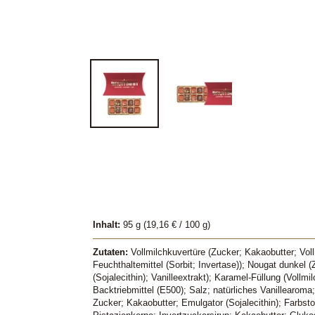
Inhalt:
95 g (19,16 € / 100 g)
Zutaten:
Vollmilchkuvertüre (Zucker; Kakaobutter; Voll
Feuchthaltemittel (Sorbit; Invertase)); Nougat dunke
(Sojalecithin); Vanilleextrakt); Karamel-Füllung (V
Backtriebmittel (E500); Salz; natürliches Vanillearo
Zucker; Kakaobutter; Emulgator (Sojalecithin); Farbstof