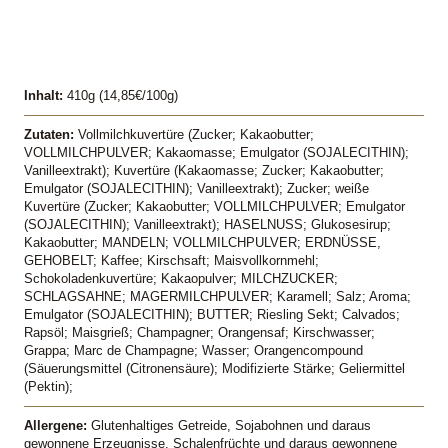
Inhalt:
410g (14,85€/100g)
Zutaten:
Vollmilchkuvertüre (Zucker; Kakaobutter;
VOLLMILCHPULVER; Kakaomasse; Emulgator (SOJALECITHIN);
Vanilleextrakt); Kuvertüre (Kakaomasse; Zucker; Kakaobutter;
Emulgator (SOJALECITHIN); Vanilleextrakt); Zucker; weiße
Kuvertüre (Zucker; Kakaobutter; VOLLMILCHPULVER; Emulgator
(SOJALECITHIN); Vanilleextrakt); HASELNUSS; Glukosesirup;
Kakaobutter; MANDELN; VOLLMILCHPULVER; ERDNÜSSE,
GEHOBELT; Kaffee; Kirschsaft; Maisvollkornmehl;
Schokoladenkuvertüre; Kakaopulver; MILCHZUCKER;
SCHLAGSAHNE; MAGERMILCHPULVER; Karamell; Salz; Aroma;
Emulgator (SOJALECITHIN); BUTTER; Riesling Sekt; Calvados;
Rapsöl; Maisgrieß; Champagner; Orangensaf; Kirschwasser;
Grappa; Marc de Champagne; Wasser; Orangencompound
(Säuerungsmittel (Citronensäure); Modifizierte Stärke; Geliermittel
(Pektin);
Allergene:
Glutenhaltiges Getreide, Sojabohnen und daraus
gewonnene Erzeugnisse, Schalenfrüchte und daraus gewonnene